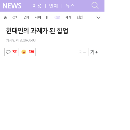
NEWS
| 연예 | 뉴스
미용
홈
정치
경제
사회
IT
생활
세계
랭킹
현대인의 과제가 된 힙업
기사입력 2026-08-08
186
731