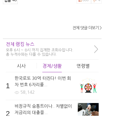
전체 댓글 더보기 >
2hfnt***
수술비용을 얼마인지 알수있나요?
전체 랭킹 뉴스
2시간 전 | 신고
>
오후 6시 ~ 8시 까지 집계한 조회수입니다.
31
688
4
총 누적수와는 다를 수 있습니다.
시사
경제/생활
연령별
한국로또 30억 터진다! 이번 회
girls***
1
차 번호 6자리를...
보형물은 어떤것을 사용하나요?
58,142
5시간 전 | 신고
94
514
3
비정규직 숨통트이나.. 차별없이
2
저금리의 대출을...
54,933